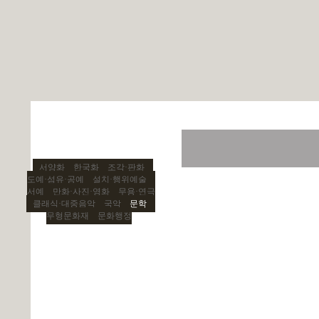
서양화
한국화
조각·판화
도예·섬유·공예
설치·행위예술
서예
만화·사진·영화
무용·연극
클래식·대중음악
국악
문학
무형문화재
문화행정